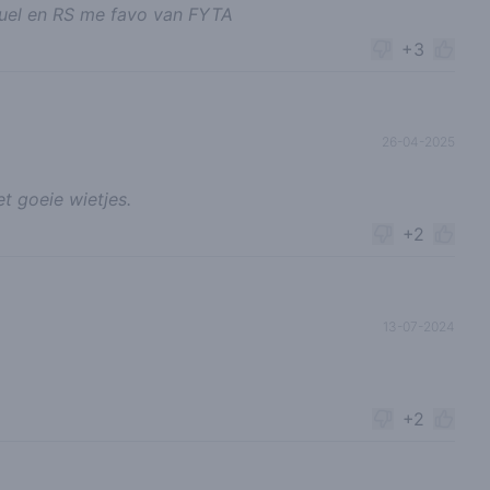
 Fuel en RS me favo van FYTA
+3
26-04-2025
t goeie wietjes.
+2
13-07-2024
+2