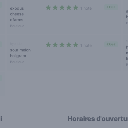
€€€€
exodus
1 note
5 out of 5 stars
cheese
qfarms
B
Boutique
s
hybride
€€€€
1 note
sour melon
5 out of 5 stars
holigram
l
Boutique
B
i
Horaires d'ouvertu