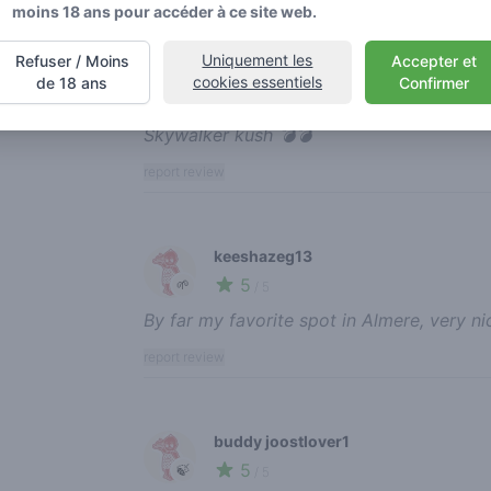
moins 18 ans pour accéder à ce site web.
Recent reviews
Uniquement les
Refuser / Moins
Accepter et
rotten redeye
cookies essentiels
de 18 ans
Confirmer
5
🍃
/ 5
Skywalker kush 💣💣
report review
keeshazeg13
5
🌱
/ 5
By far my favorite spot in Almere, very nic
report review
buddy joostlover1
5
🍃
/ 5