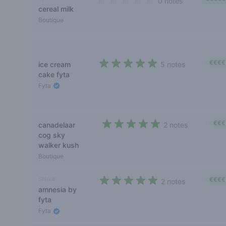
0 notes
cereal milk
0 out of 5 stars
Boutique
€€€€
ice cream
5 notes
4,2 out of 5 stars
cake fyta
Fyta
€€€
canadelaar
2 notes
5 out of 5 stars
cog sky
walker kush
Boutique
sativa
€€€€
2 notes
amnesia by
5 out of 5 stars
fyta
Fyta