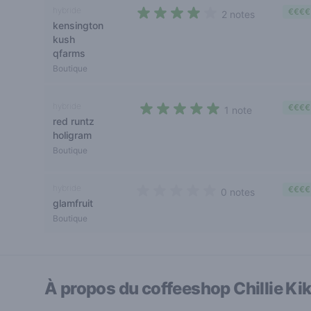
hybride
€€€€
2 notes
kensington
4 out of 5 stars
kush
qfarms
Boutique
hybride
€€€€
1 note
red runtz
5 out of 5 stars
holigram
Boutique
hybride
€€€€
0 notes
glamfruit
0 out of 5 stars
Boutique
À propos du coffeeshop
Chillie Kik