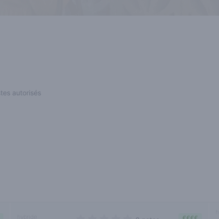
stes autorisés
h
hybride
€€€€