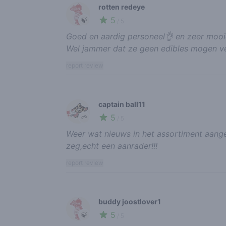
rotten redeye
5
🍃
/ 5
Goed en aardig personeel👌 en zeer mooi
Wel jammer dat ze geen edibles mogen ver
report review
captain ball11
5
🌱
/ 5
Weer wat nieuws in het assortiment aange
zeg,echt een aanrader!!!
report review
buddy joostlover1
5
🍃
/ 5