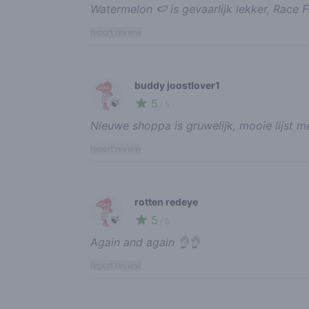
Watermelon 🍉 is gevaarlijk lekker, Race
report review
buddy joostlover1
5
🍃
/ 5
Nieuwe shoppa is gruwelijk, mooie lijst me
report review
rotten redeye
5
🍃
/ 5
Again and again 👌👌
report review