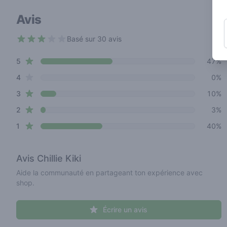
Avis
Basé sur 30 avis
3 out of 5 stars
star reviews
Review data
5
47%
star reviews
4
0%
star reviews
3
10%
star reviews
2
3%
star reviews
1
40%
Avis
Chillie Kiki
Aide la communauté en partageant ton expérience avec
shop.
Écrire un avis