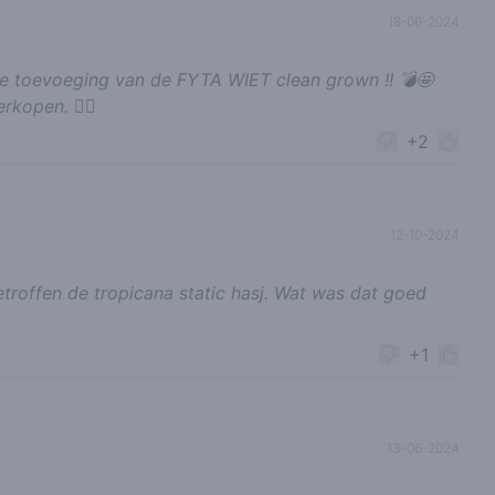
18-06-2024
e toevoeging van de FYTA WIET clean grown !! 💣🤩
kopen. 😮‍💨
+2
12-10-2024
troffen de tropicana static hasj. Wat was dat goed
+1
13-06-2024