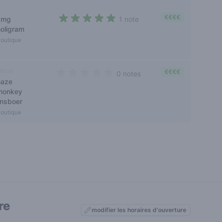
€€€€
amg
1 note
5 out of 5 stars
holigram
outique
ativa
€€€€
0 notes
haze
0 out of 5 stars
monkey
insboer
outique
re
modifier les horaires d'ouverture