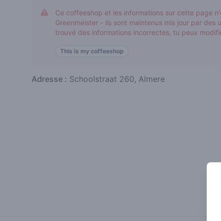
Ce coffeeshop et les informations sur cette page n'
Greenmeister - ils sont maintenus mis jour par des u
trouvé des informations incorrectes, tu peux modifi
This is my coffeeshop
Adresse :
Schoolstraat 260, Almere