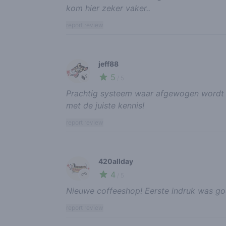
kom hier zeker vaker..
report review
jeff88
5
🍃
/ 5
Prachtig systeem waar afgewogen wordt wa
met de juiste kennis!
report review
420allday
4
🌱
/ 5
Nieuwe coffeeshop! Eerste indruk was g
report review