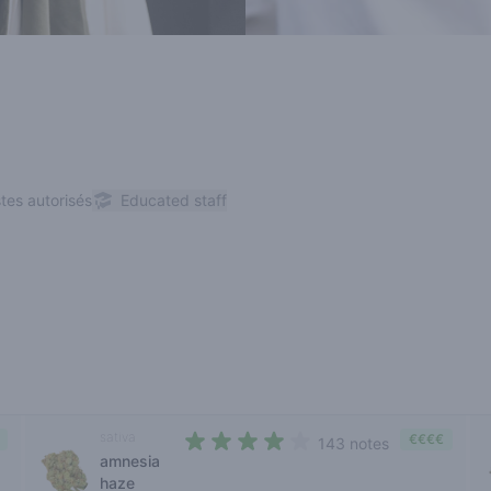
stes autorisés
Educated staff
sativa
€€€€
143 notes
amnesia
4 out of 5 stars
haze