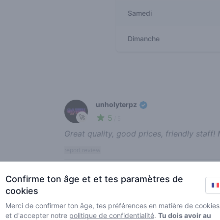
Samedi
Dimanche
Recent reviews
unholyterpz
5
🚀
/ 5
Great quality, good prices, friendly staff
report review
Confirme ton âge et et tes paramètres de
onnickjessayan
cookies
5
🚀
/ 5
Merci de confirmer ton âge, tes préférences en matière de cookies
et d'accepter notre
politique de confidentialité
.
Tu dois avoir au
Perfect dagje gehad in Zwolle. Wat een t