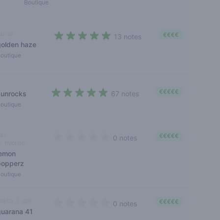
Boutique
ativa
€€€€
13 notes
golden haze
4,4 out of 5 stars
outique
€€€€€
sunrocks
67 notes
4,3 out of 5 stars
outique
ali
€€€€€
0 notes
hybride
0 out of 5 stars
lemon
popperz
outique
ndica
cali
€€€€€
0 notes
guarana 41
0 out of 5 stars