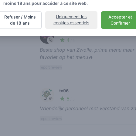
moins 18 ans pour accéder à ce site web.
report review
Uniquement les
Refuser / Moins
Accepter et
cookies essentiels
de 18 ans
Confirmer
unholyterpz
4
🚀
/ 5
Beste shop van Zwolle, prima menu maar 
favoriet op het menu🔥
report review
tc96
5
🍃
/ 5
Vriendelijk personeel met verstand van za
report review