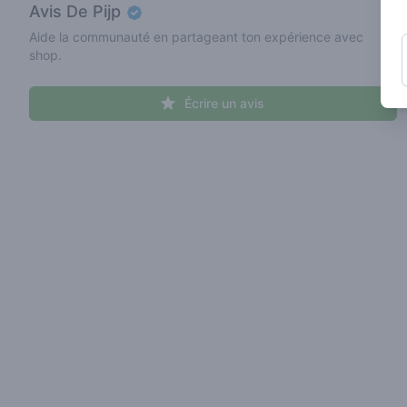
Avis
De Pijp
Aide la communauté en partageant ton expérience avec
shop.
Écrire un avis