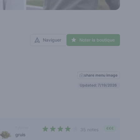
Naviguer
Noter la boutique
share menu image
Updated: 7/19/2026
hybride
€€€
35 notes
gruis
3,3 out of 5 stars