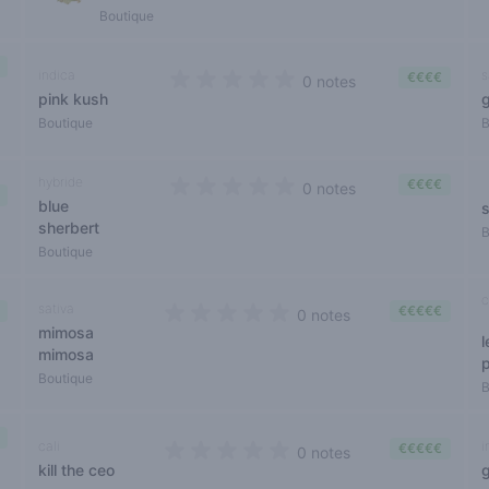
Boutique
indica
s
€€€€
0 notes
pink kush
0 out of 5 stars
Boutique
B
hybride
€€€€
0 notes
blue
0 out of 5 stars
sherbert
B
Boutique
c
sativa
€€€€€
0 notes
mimosa
0 out of 5 stars
mimosa
Boutique
B
cali
i
€€€€€
0 notes
kill the ceo
0 out of 5 stars