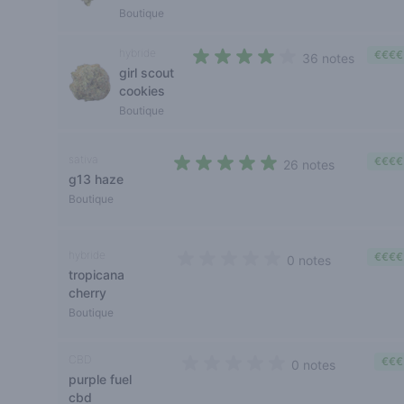
Boutique
hybride
€€€€
36 notes
girl scout
4 out of 5 stars
cookies
Boutique
sativa
€€€€
26 notes
g13 haze
4,4 out of 5 stars
Boutique
hybride
€€€€
0 notes
tropicana
0 out of 5 stars
cherry
Boutique
CBD
€€€
0 notes
purple fuel
0 out of 5 stars
cbd