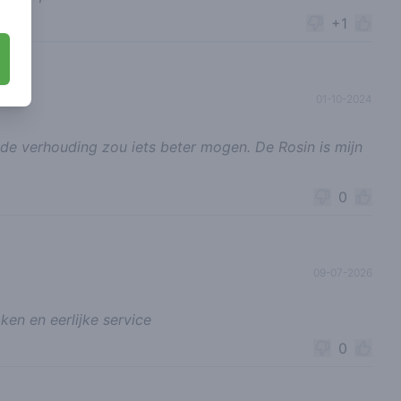
+1
01-10-2024
de verhouding zou iets beter mogen. De Rosin is mijn
0
09-07-2026
ken en eerlijke service
0