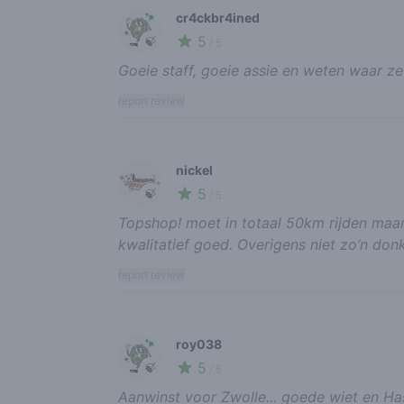
cr4ckbr4ined
5
🍃
/ 5
Goeie staff, goeie assie en weten waar z
report review
nickel
5
🍃
/ 5
Topshop! moet in totaal 50km rijden maar 
kwalitatief goed. Overigens niet zo’n don
report review
roy038
5
🍃
/ 5
Aanwinst voor Zwolle... goede wiet en Hash