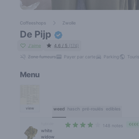
Coffeeshops
Zwolle
De Pijp
J'aime
4.6 / 5
(174)
Zone fumeurs
Payer par carte
Parking
Touri
Menu
view
weed
hasch
pré-roulés
edibles
hybride
€€€€
148 notes
white
4 out of 5 stars
widow