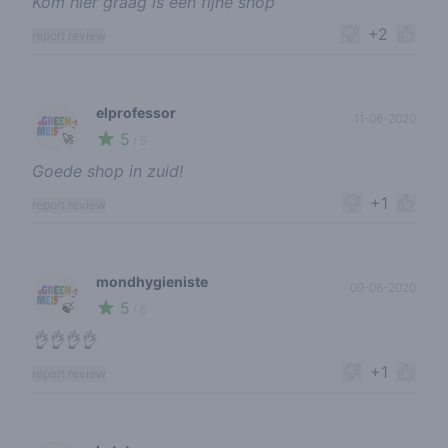
Kom hier graag is een fijne shop
+2
report review
elprofessor
11-06-2020
5
🚀
/ 5
Goede shop in zuid!
+1
report review
mondhygieniste
09-06-2020
5
🍃
/ 5
👌👌👌👌
+1
report review