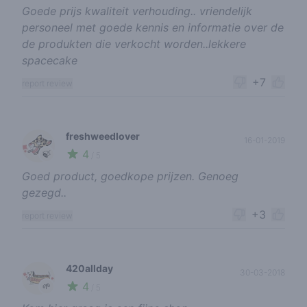
Goede prijs kwaliteit verhouding.. vriendelijk
personeel met goede kennis en informatie over de
de produkten die verkocht worden..lekkere
spacecake
+7
report review
freshweedlover
16-01-2019
4
🍃
/ 5
Goed product, goedkope prijzen. Genoeg
gezegd..
+3
report review
420allday
30-03-2018
4
🌱
/ 5