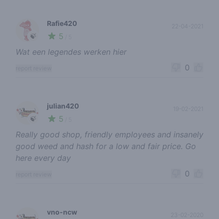
Rafie420
22-04-2021
5
🍃
/ 5
Wat een legendes werken hier
0
report review
julian420
19-02-2021
5
🍃
/ 5
Really good shop, friendly employees and insanely
good weed and hash for a low and fair price. Go
here every day
0
report review
vno-ncw
23-02-2020