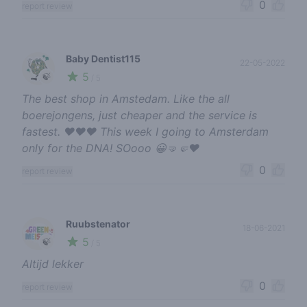
0
report review
Baby Dentist115
22-05-2022
5
🍃
/ 5
The best shop in Amstedam. Like the all
boerejongens, just cheaper and the service is
fastest. ♥️♥️♥️ This week I going to Amsterdam
only for the DNA! SOooo 😀🤜🤛♥️
0
report review
Ruubstenator
18-06-2021
5
🍃
/ 5
Altijd lekker
0
report review