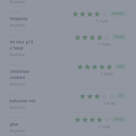
Boutique
sativa
€€€€€
tangeray
4 out of 5 sta
1 note
Boutique
indica
€€€€
mr nice g13
4 out of 5 s
1 note
x hasp
Boutique
indica
€€€
christmas
5 out of 5 
1 note
cookies
Boutique
indica
€€
kabouter mix
3 out of 5
1 note
Boutique
sativa
€€€€
glue
4 out of 5 s
1 note
Boutique