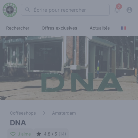
2
Search
View noti
Rechercher
Offres exclusives
Actualités
Coffeeshops
Amsterdam
DNA
J'aime
4.8 / 5
(14)