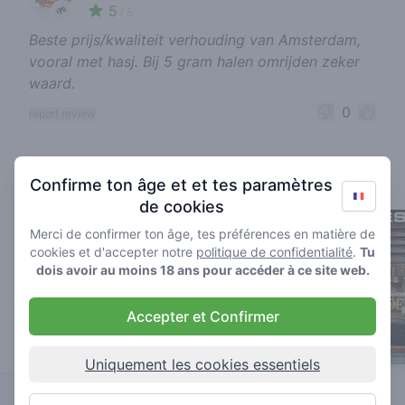
5
🌱
/ 5
Beste prijs/kwaliteit verhouding van Amsterdam,
vooral met hasj. Bij 5 gram halen omrijden zeker
waard.
0
report review
Cannabis shops nearby
Confirme ton âge et et tes paramètres
de cookies
Merci de confirmer ton âge, tes préférences en matière de
cookies et d'accepter notre
politique de confidentialité
.
Tu
dois avoir au moins 18 ans pour accéder à ce site web.
Accepter et Confirmer
Uniquement les cookies essentiels
De Kade
Vondel
sativa