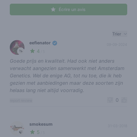
Écrire un avis
Recent reviews
Trier
eefienator
09-09-2024
4
🦄
/ 5
Goede prijs en kwaliteit. Had ook niet anders
verwacht aangezien samenwerkt met Amsterdam
Genetics. Wel de enige AG, tot nu toe, die ik heb
gezien met aanbiedingen maar deze soorten zijn
helaas lang niet altijd voorradig.
0
report review
smokesum
31-03-2018
5
🍃
/ 5