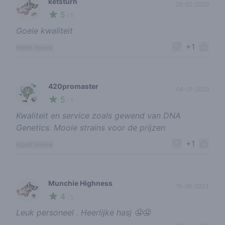
ketsturn
26-02-2020
5
🌱
/ 5
Goeie kwaliteit
+1
report review
420promaster
04-01-2020
5
🍃
/ 5
Kwaliteit en service zoals gewend van DNA
Genetics. Mooie strains voor de prijzen
+1
report review
Munchie Highness
15-06-2023
4
🥦
/ 5
Leuk personeel . Heerlijke hasj 🤤🤤