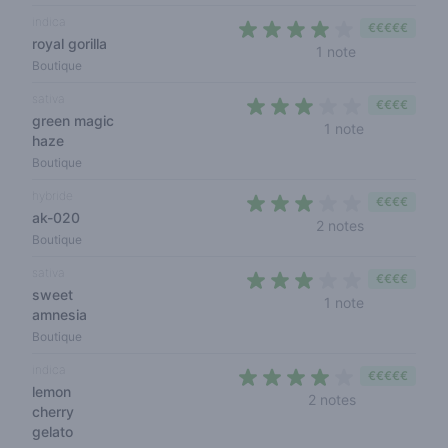
indica
€€€€€
royal gorilla
4 out of 5 sta
1 note
Boutique
sativa
€€€€
green magic
3 out of 5 s
1 note
haze
Boutique
hybride
€€€€
ak-020
3 out of 5 s
2 notes
Boutique
sativa
€€€€
sweet
3 out of 5 s
1 note
amnesia
Boutique
indica
€€€€€
lemon
4 out of 5 sta
2 notes
cherry
gelato