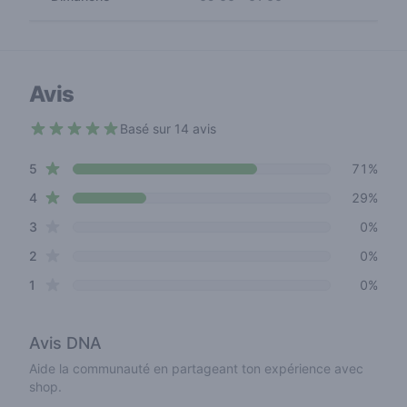
Avis
Basé sur 14 avis
4.8 out of 5 stars
star reviews
Review data
5
71%
star reviews
4
29%
star reviews
3
0%
star reviews
2
0%
star reviews
1
0%
Avis
DNA
Aide la communauté en partageant ton expérience avec
shop.