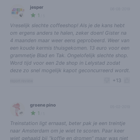
jesper
06-08-2019
1
🍃
/ 5
Vreselijk slechte coffeeshop! Als je de kans hebt
om ergens anders te halen, zeker doen! Gister na
4 maanden maar weer eens geprobeerd. Weer van
een koude kermis thuisgekomen. 13 euro voor een
grammetje Blad en Tak. Ongelofelijk slechte shop.
Word tijd voor een 2de shop in Lelystad zodat
deze zo snel mogelijk kapot geconcurreerd wordt.
+13
report review
groene pino
05-02-2019
1
🌱
/ 5
Treinstation ligt ernaast, beter pak je een treintje
naar Amsterdam om je wiet te scoren. Paar keer
wiet gehaald bij “koffie en dromen” maar was niet