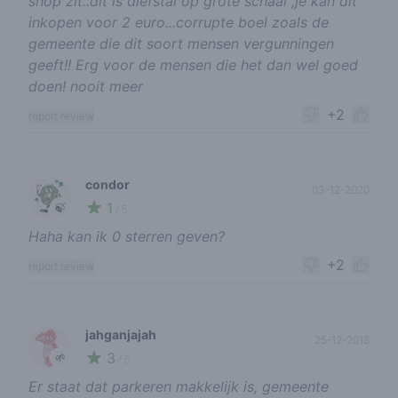
shop zit..dit is diefstal op grote schaal ,je kan dit
inkopen voor 2 euro...corrupte boel zoals de
gemeente die dit soort mensen vergunningen
geeft!! Erg voor de mensen die het dan wel goed
doen! nooit meer
+2
report review
condor
03-12-2020
1
🍃
/ 5
Haha kan ik 0 sterren geven?
+2
report review
jahganjajah
25-12-2018
3
🌱
/ 5
Er staat dat parkeren makkelijk is, gemeente