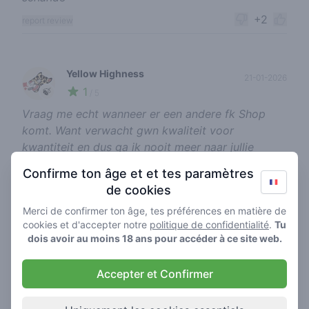
+2
report review
Yellow Highness
21-01-2026
1
🍃
/ 5
Vraag me echt wanneer er een andere fk Shop
komt. Want verwacht gwn kwaliteit voor
kwantiteit en dus ga ik nooit meer naar jullie
pleuris shop enige wat je kan halen is long kk
Confirme ton âge et et tes paramètres
+1
report review
de cookies
Merci de confirmer ton âge, tes préférences en matière de
cookies et d'accepter notre
politique de confidentialité
.
Tu
dois avoir au moins 18 ans pour accéder à ce site web.
Yellow Highness
21-01-2026
1
🍃
/ 5
Accepter et Confirmer
Belachelijk slechte wiet vroeg voor de selectie
hybride 5g voor 30 euro prima prijs Maar dan