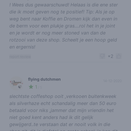
! Wees dus gewaarschuwd! Helaas is die ene ster
die ik moet geven nog te positief! Tip: Als je op
weg bent naar Koffie en Dromen kijk dan even in
de berm voor een plukje gras....rol het in je joint
en je wordt er nog meer stoned van dan de
rotzooi van deze shop. Scheelt je een hoop geld
en ergernis!
+2
report review
flying dutchmen
14-12-2020
1
🍃
/ 5
slechtste coffeshop ooit ,verkooen buitenkweek
als silverhaze echt schandalig meer dan 50 euro
betaald voor niks ,jammer dat mijn vriendin het
niet goed kent anders had ik dit gelijk
gewijgerd..te verstaan dat er nooit volk in die