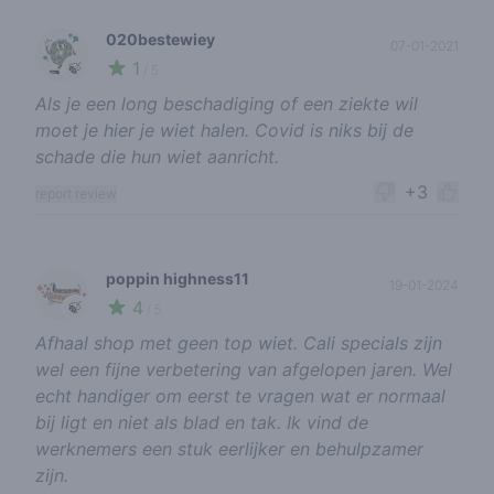
020bestewiey
07-01-2021
1
🍃
/ 5
Als je een long beschadiging of een ziekte wil
moet je hier je wiet halen. Covid is niks bij de
schade die hun wiet aanricht.
+3
report review
poppin highness11
19-01-2024
4
🍃
/ 5
Afhaal shop met geen top wiet. Cali specials zijn
wel een fijne verbetering van afgelopen jaren. Wel
echt handiger om eerst te vragen wat er normaal
bij ligt en niet als blad en tak. Ik vind de
werknemers een stuk eerlijker en behulpzamer
zijn.