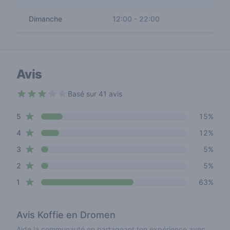
Dimanche
12:00
-
22:00
Avis
Basé sur 41 avis
2.2 out of 5 stars
star reviews
Review data
5
15%
star reviews
4
12%
star reviews
3
5%
star reviews
2
5%
star reviews
1
63%
Avis
Koffie en Dromen
Aide la communauté en partageant ton expérience avec