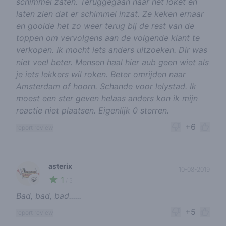
schimmel zaten. Teruggegaan naar het loket en
laten zien dat er schimmel inzat. Ze keken ernaar
en gooide het zo weer terug bij de rest van de
toppen om vervolgens aan de volgende klant te
verkopen. Ik mocht iets anders uitzoeken. Dir was
niet veel beter. Mensen haal hier aub geen wiet als
je iets lekkers wil roken. Beter omrijden naar
Amsterdam of hoorn. Schande voor lelystad. Ik
moest een ster geven helaas anders kon ik mijn
reactie niet plaatsen. Eigenlijk 0 sterren.
+6
report review
asterix
10-08-2019
1
🍃
/ 5
Bad, bad, bad......
+5
report review