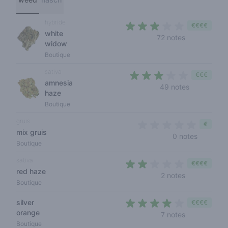
hybride
€€€€
white
3 out of 5 s
72 notes
widow
Boutique
sativa
€€€
amnesia
3 out of 5 
49 notes
haze
Boutique
gruis
€
mix gruis
0 out of 
0 notes
Boutique
sativa
€€€€
red haze
2 out of 5 st
2 notes
Boutique
silver
€€€€
orange
3,6 out of 5
7 notes
Boutique