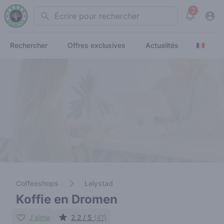
2
Search
View noti
Rechercher
Offres exclusives
Actualités
Coffeeshops
Lelystad
Koffie en Dromen
J'aime
2.2 / 5
(41)