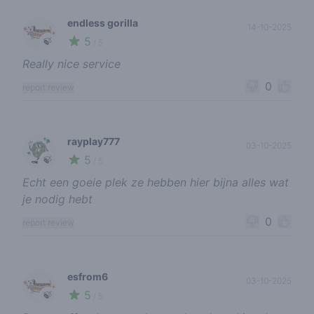
endless gorilla
14-10-2025
5
🍃
/ 5
Really nice service
0
report review
rayplay777
03-10-2025
5
🍃
/ 5
Echt een goeie plek ze hebben hier bijna alles wat
je nodig hebt
0
report review
esfrom6
03-10-2025
5
🍃
/ 5