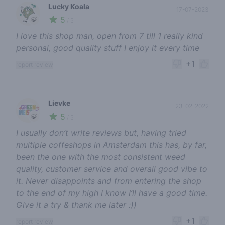
Lucky Koala
17-07-2023
5
🍃
/ 5
I love this shop man, open from 7 till 1 really kind
personal, good quality stuff I enjoy it every time
+1
report review
Lievke
23-02-2022
5
🍃
/ 5
I usually don’t write reviews but, having tried
multiple coffeshops in Amsterdam this has, by far,
been the one with the most consistent weed
quality, customer service and overall good vibe to
it. Never disappoints and from entering the shop
to the end of my high I know I’ll have a good time.
Give it a try & thank me later :))
+1
report review