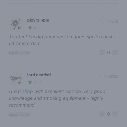
pixy trippie
24-10-2025
5
🍃
/ 5
Top tent kundig personeel en goeie spullen beste
uit Amsterdam
0
report review
lord dentist1
14-10-2025
5
🍃
/ 5
Great shop with excellent service, very good
knowledge and smoking equipment - highly
recommend
0
report review