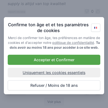
supply is altijd van top kwaliteit
0
report review
Confirme ton âge et et tes paramètres
de cookies
poppin light
30-09-2025
5
🍃
/ 5
Merci de confirmer ton âge, tes préférences en matière de
cookies et d'accepter notre
politique de confidentialité
.
Tu
Beste voorgedraaide jointjes
dois avoir au moins 18 ans pour accéder à ce site web.
0
report review
Accepter et Confirmer
captain finger
Uniquement les cookies essentiels
30-09-2025
5
🍃
/ 5
Leuke gasten
Refuser / Moins de 18 ans
0
report review
Voir plus