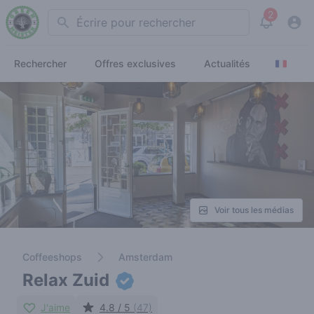
2
Search
View noti
Rechercher
Offres exclusives
Actualités
Voir tous les médias
Coffeeshops
Amsterdam
Relax Zuid
J'aime
4.8 / 5
(47)