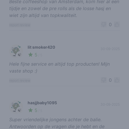
Beste coffeeshop van Amsterdam, kom hier al een
tijdje en zowel de pre rolls als de losse hasj en
wiet zijn altijd van topkwaliteit.
0
report review
lit smoker420
30-09-2025
5
🍃
/ 5
Hele fijne service en altijd top producten! Mijn
vaste shop :)
0
report review
hasjjbaby1095
30-09-2025
5
🍃
/ 5
Super vriendelijke jongens achter de balie.
Antwoorden op de vragen die je hebt en de