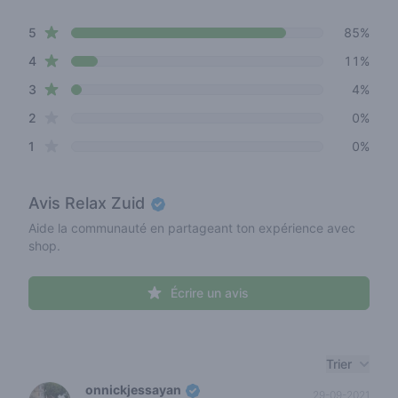
4.8 out of 5 stars
star reviews
Review data
5
85%
star reviews
4
11%
star reviews
3
4%
star reviews
2
0%
star reviews
1
0%
Avis
Relax Zuid
Aide la communauté en partageant ton expérience avec
shop.
Écrire un avis
Recent reviews
Trier
onnickjessayan
29-09-2021