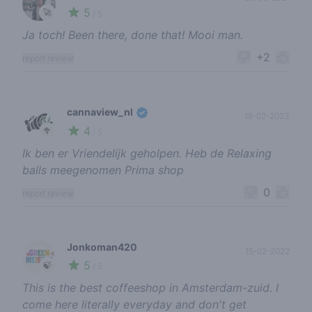
5
🚀
/ 5
Ja toch! Been there, done that! Mooi man.
+2
report review
cannaview_nl
19-02-2023
4
🥦
/ 5
Ik ben er Vriendelijk geholpen. Heb de Relaxing
balls meegenomen Prima shop
0
report review
Jonkoman420
15-02-2022
5
🍃
/ 5
This is the best coffeeshop in Amsterdam-zuid. I
come here literally everyday and don't get