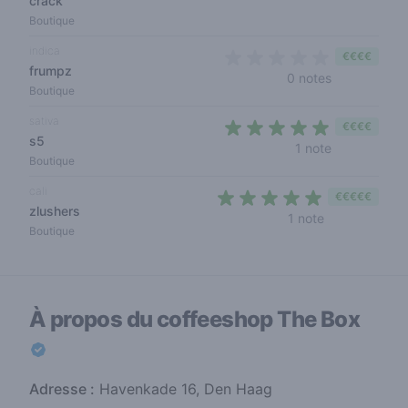
crack
Boutique
indica
€€€€
frumpz
0 out of 5 s
0 notes
Boutique
sativa
€€€€
s5
5 out of 5 s
1 note
Boutique
cali
€€€€€
zlushers
5 out of 5 sta
1 note
Boutique
À propos du coffeeshop
The Box
Adresse :
Havenkade 16, Den Haag