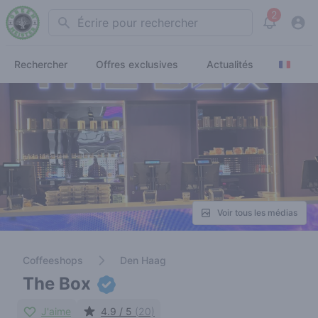
2
Search
View noti
Rechercher
Offres exclusives
Actualités
Voir tous les médias
Coffeeshops
Den Haag
The Box
J'aime
4.9 / 5
(20)