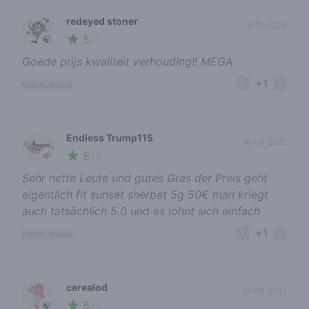
redeyed stoner
10-12-2023
5
🍃
/ 5
Goede prijs kwaliteit verhouding!! MEGA
+1
report review
Endless Trump115
18-09-2022
5
🌱
/ 5
Sehr nette Leute und gutes Gras der Preis geht
eigentlich fit sunset sherbet 5g 50€ man kriegt
auch tatsächlich 5.0 und es lohnt sich einfach
+1
report review
cerealod
31-08-2022
5
🍃
/ 5