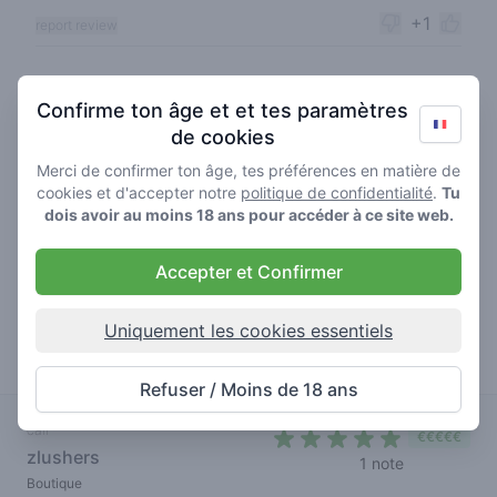
+1
report review
Confirme ton âge et et tes paramètres
Hp_denhaag
15-08-2025
de cookies
5
🥦
/ 5
Merci de confirmer ton âge, tes préférences en matière de
deze shop is met de tijden uitgegroeid tot een van
cookies et d'accepter notre
politique de confidentialité
.
Tu
de beste van Den Haag vind ik je hebt hier lekkere
dois avoir au moins 18 ans pour accéder à ce site web.
wietjes vaak nieuwe soortjes en nieuwe dingentjes
persoonlijk haal ik altijd een pot van 5g voor 40€
Accepter et Confirmer
die zijn altijd top lucht dicht en goeie prijs
kwaliteit verhouding kortom dit is een shop waar
Uniquement les cookies essentiels
je voor alles kan komen goeie hasj goeie wiet
goeie edibles met prijzen waar ze in amsterdam
om kunnne kwijlen 10/10
Refuser / Moins de 18 ans
0
report review
cali
€€€€€
zlushers
5 out of 5
1 note
Voir plus
Boutique