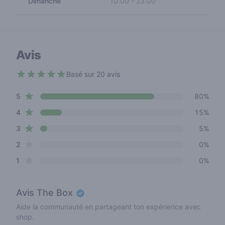
Dimanche
10:00
-
23:00
Avis
Basé sur 20 avis
4.9 out of 5 stars
star reviews
Review data
5
80%
star reviews
4
15%
star reviews
3
5%
star reviews
2
0%
star reviews
1
0%
Avis
The Box
Aide la communauté en partageant ton expérience avec
shop.