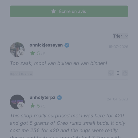
Écrire un avis
Recent reviews
Trier
onnickjessayan
15-07-2026
5
🚀
/ 5
Top zaak, mooi van buiten en van binnen!
0
report review
unholyterpz
24-04-2023
5
🚀
/ 5
This shop really surprised me! I was here for 420
and got 5 grams of Oreo runtz small buds. It only
cost me 25€ for 420 and the nugs were really
dense, and tasted so good! Actual Z Terps with