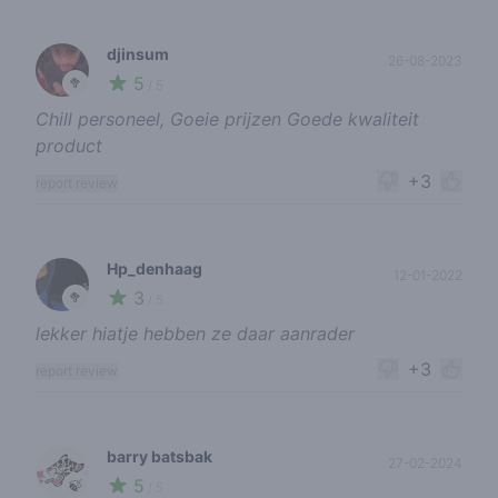
djinsum
26-08-2023
5
🥦
/ 5
Chill personeel, Goeie prijzen Goede kwaliteit
product
+3
report review
Hp_denhaag
12-01-2022
3
🥦
/ 5
lekker hiatje hebben ze daar aanrader
+3
report review
barry batsbak
27-02-2024
5
🍃
/ 5