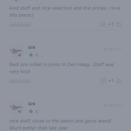
kind staff and nice selection and low prices. i love
this place:)
+1
report review
Grk
28-08-2021
4
🍃
/ 5
Best pre rolled in joints in Den Haag.. Staff was
very kind
+1
report review
Grk
12-08-2021
4
🍃
/ 5
nice staff, close to the beach and good weed!
Much better than last year