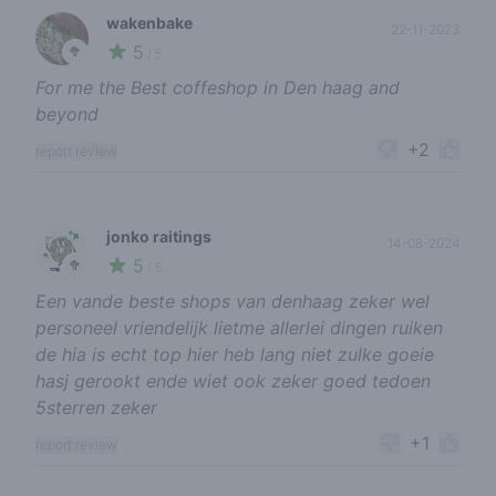
wakenbake
22-11-2023
5
🥦
/ 5
For me the Best coffeshop in Den haag and
beyond
+2
report review
jonko raitings
14-08-2024
5
🥦
/ 5
Een vande beste shops van denhaag zeker wel
personeel vriendelijk lietme allerlei dingen ruiken
de hia is echt top hier heb lang niet zulke goeie
hasj gerookt ende wiet ook zeker goed tedoen
5sterren zeker
+1
report review