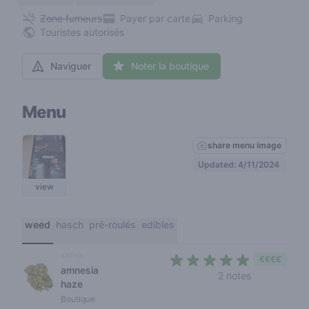
Zone fumeurs
Payer par carte
Parking
Touristes autorisés
Naviguer
Noter la boutique
Menu
share menu image
Updated: 4/11/2024
view
weed
hasch
pré-roulés
edibles
sativa
€€€€
amnesia
4,5 out of 5
2 notes
haze
Boutique