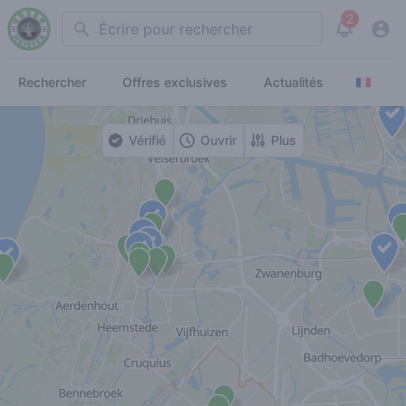
2
Search
View noti
Rechercher
Offres exclusives
Actualités
Vérifié
Ouvrir
Plus