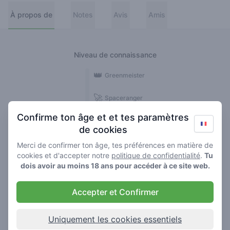
À propos de
Notes
Avis
Amis
Niveau de connaissance
👑
Greenmeister
🚀
Spaceranger
Confirme ton âge et et tes paramètres
🥦
Stoner
de cookies
🌱
Roller
Merci de confirmer ton âge, tes préférences en matière de
cookies et d'accepter notre
politique de confidentialité
.
Tu
🍃
dois avoir au moins 18 ans pour accéder à ce site web.
Smoker
Accepter et Confirmer
Avis
1
Uniquement les cookies essentiels