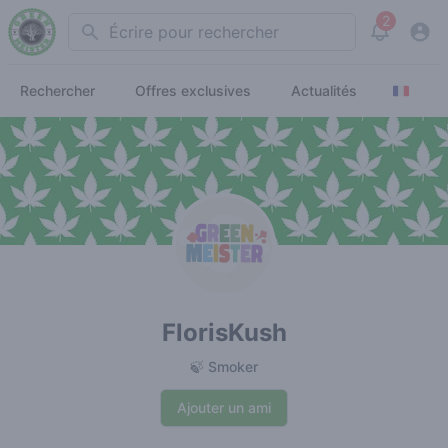
2
Search
View noti
Rechercher
Offres exclusives
Actualités
FlorisKush
🍃 Smoker
Ajouter un ami