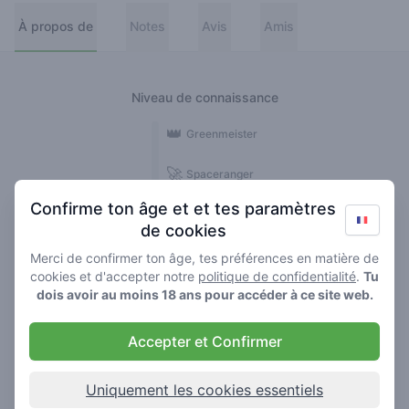
À propos de
Notes
Avis
Amis
Niveau de connaissance
👑
Greenmeister
🚀
Spaceranger
Confirme ton âge et et tes paramètres
🥦
Stoner
de cookies
🌱
Roller
Merci de confirmer ton âge, tes préférences en matière de
cookies et d'accepter notre
politique de confidentialité
.
Tu
🍃
dois avoir au moins 18 ans pour accéder à ce site web.
Smoker
Accepter et Confirmer
Avis
3
Uniquement les cookies essentiels