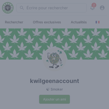
2
Search
View noti
Rechercher
Offres exclusives
Actualités
kwilgeenaccount
🍃 Smoker
Ajouter un ami