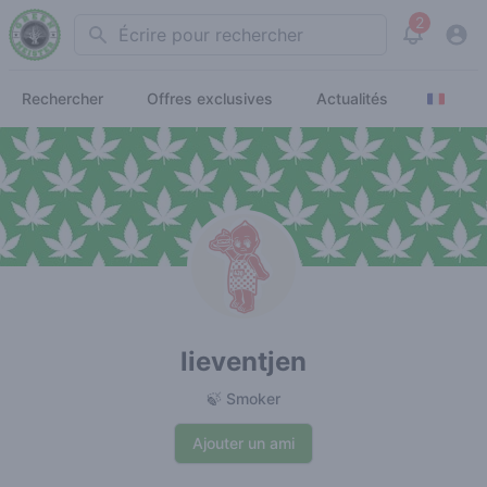
2
Search
View noti
Rechercher
Offres exclusives
Actualités
lieventjen
🍃 Smoker
Ajouter un ami