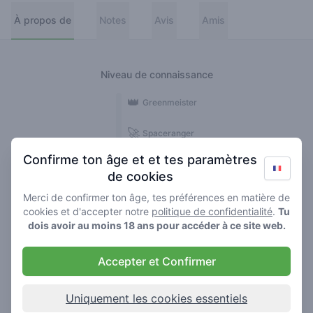
À propos de
Notes
Avis
Amis
Niveau de connaissance
👑
Greenmeister
🚀
Spaceranger
Confirme ton âge et et tes paramètres
🥦
Stoner
de cookies
🌱
Roller
Merci de confirmer ton âge, tes préférences en matière de
cookies et d'accepter notre
politique de confidentialité
.
Tu
🍃
dois avoir au moins 18 ans pour accéder à ce site web.
Smoker
Accepter et Confirmer
Avis
1
Uniquement les cookies essentiels