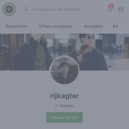
2
Search
View noti
Rechercher
Offres exclusives
Actualités
rijkagter
🌱 Smoker
Ajouter un ami