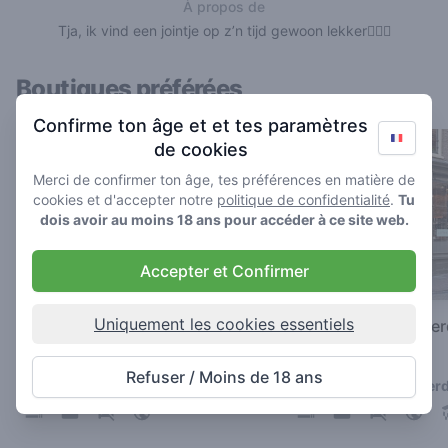
À propos de
Tja, ik vind een jointje op z’n tijd gewoon lekker🤷🏻‍♂️
Boutiques préférées
Confirme ton âge et et tes paramètres
de cookies
Merci de confirmer ton âge, tes préférences en matière de
cookies et d'accepter notre
politique de confidentialité
.
Tu
dois avoir au moins 18 ans pour accéder à ce site web.
Accepter et Confirmer
Uniquement les cookies essentiels
't Keteltje
Coffeeshop Amste
3.8
4.8
/ 5
/ 5
Refuser / Moins de 18 ans
Coffeeshop à Amsterdam
Coffeeshop à Amster