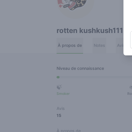
rotten kushkush111
À propos de
Notes
Avis
Niveau de connaissance
🍃
Smoker
Ro
Avis
15
À propos de