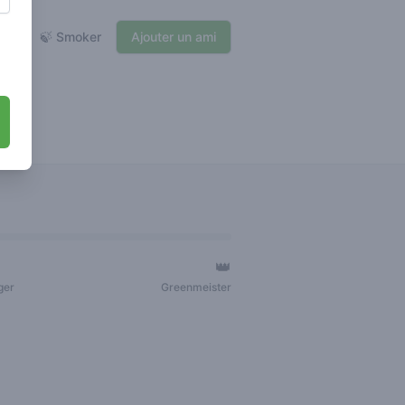
🍃 Smoker
Ajouter un ami
👑
ger
Greenmeister