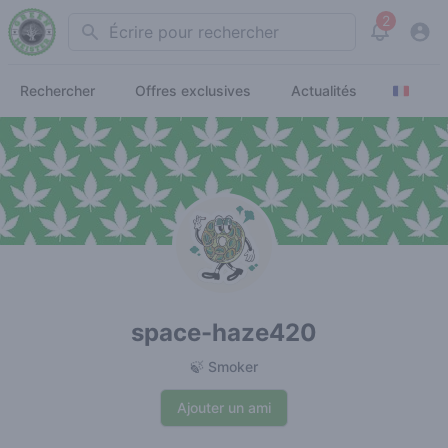
2
Search
View noti
Rechercher
Offres exclusives
Actualités
space-haze420
🍃 Smoker
Ajouter un ami