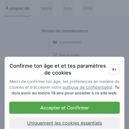
À propos de
Notes
Avis
Amis
Niveau de connaissance
👑
Greenmeister
🚀
Spaceranger
Confirme ton âge et et tes paramètres
🥦
Stoner
de cookies
🌱
Roller
Merci de confirmer ton âge, tes préférences en matière de
cookies et d'accepter notre
politique de confidentialité
.
Tu
🍃
dois avoir au moins 18 ans pour accéder à ce site web.
Smoker
Accepter et Confirmer
Avis
3
Uniquement les cookies essentiels