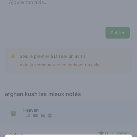
Publier
Sois le premier à laisser un avis !
Aide la communauté en écrivant un avis.
afghan kush les mieux notés
Heaven
0
afghan
/ 5
€€€€