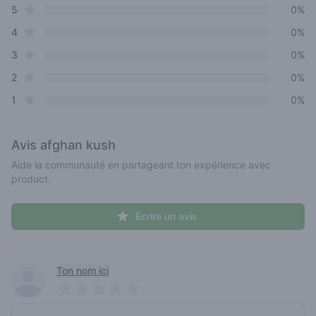
star reviews
Review data
5
0%
star reviews
4
0%
star reviews
3
0%
star reviews
2
0%
star reviews
1
0%
Avis
afghan kush
Aide la communauté en partageant ton expérience avec
product.
Écrire un avis
Recent reviews
Ton nom ici
Pick a rating
Write review