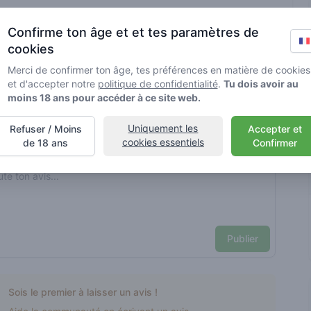
s et ne sont pas vérifiées par Greenmeister. Les détails peuvent
Confirme ton âge et et tes paramètres de
cookies
Merci de confirmer ton âge, tes préférences en matière de cookies
esponsable de cannabis
et d'accepter notre
politique de confidentialité
.
Tu dois avoir au
moins 18 ans pour accéder à ce site web.
nt reviews
Ton nom ici
Uniquement les
Refuser / Moins
Accepter et
cookies essentiels
de 18 ans
Confirmer
Pick a rating
e review
Publier
Sois le premier à laisser un avis !