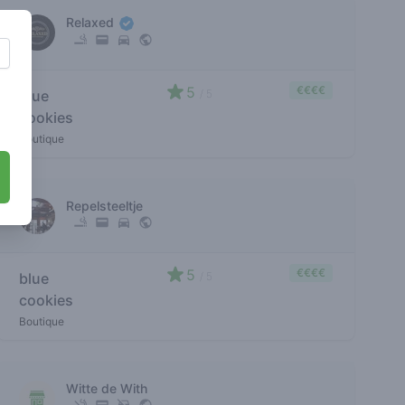
Relaxed
5
€€€€
blue
/ 5
cookies
Boutique
Repelsteeltje
5
€€€€
blue
/ 5
cookies
Boutique
Witte de With