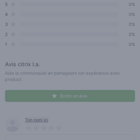
star reviews
Review data
5
0%
star reviews
4
0%
star reviews
3
0%
star reviews
2
0%
star reviews
1
0%
Avis
citrix l.a.
Aide la communauté en partageant ton expérience avec
product.
Écrire un avis
Recent reviews
Ton nom ici
Pick a rating
Write review