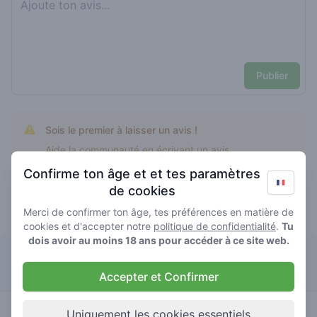
Publier
Sois le premier à laisser un avis !
Aide la communauté en écrivant un avis.
Confirme ton âge et et tes paramètres
de cookies
Merci de confirmer ton âge, tes préférences en matière de
citrix l.a. les mieux notés
cookies et d'accepter notre
politique de confidentialité
.
Tu
dois avoir au moins 18 ans pour accéder à ce site web.
The Bull
Accepter et Confirmer
3.9
citrix l.a.
/ 5
€€€€
Uniquement les cookies essentiels