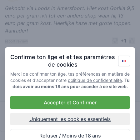
Gekocht via Loods in Amersfoort. Hier kost Gorilla 9,5
euro per gram ivh tot een andere shop waar hij 13
euro per gram kost. Heerlijke haze met grote toppen.
Aanrader!
+1
report review
Confirme ton âge et et tes paramètres
de cookies
Gorilla Haze les mieux notés
Merci de confirmer ton âge, tes préférences en matière de
cookies et d'accepter notre
politique de confidentialité
.
Tu
De Loods
dois avoir au moins 18 ans pour accéder à ce site web.
Accepter et Confirmer
4.3
gorilla
/ 5
€€€€
haze
Uniquement les cookies essentiels
Boutique
Refuser / Moins de 18 ans