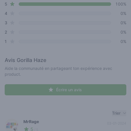
star reviews
Review data
5
100%
star reviews
4
0%
star reviews
3
0%
star reviews
2
0%
star reviews
1
0%
Avis
Gorilla Haze
Aide la communauté en partageant ton expérience avec
product.
Écrire un avis
Recent reviews
Trier
MrRage
03-01-2024
5
🍃
/ 5