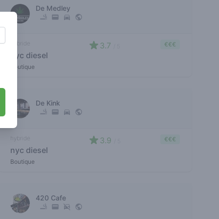
De Medley
hybride
3.7
€€€
/ 5
nyc diesel
Boutique
De Kink
hybride
3.9
€€€
/ 5
nyc diesel
Boutique
420 Cafe