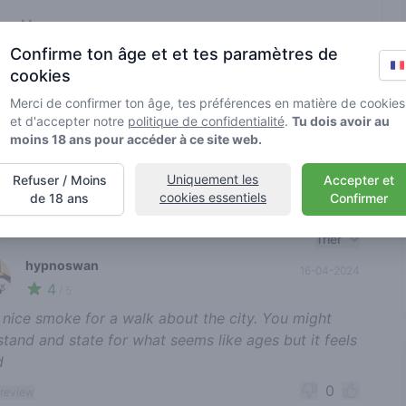
Marque
divers
Confirme ton âge et et tes paramètres de
cookies
s et ne sont pas vérifiées par Greenmeister. Les détails peuvent
Merci de confirmer ton âge, tes préférences en matière de cookies
et d'accepter notre
politique de confidentialité
.
Tu dois avoir au
moins 18 ans pour accéder à ce site web.
esponsable de cannabis
Uniquement les
Refuser / Moins
Accepter et
cookies essentiels
de 18 ans
Confirmer
nt reviews
Trier
hypnoswan
16-04-2024
4
🍃
/ 5
 nice smoke for a walk about the city. You might
 stand and state for what seems like ages but it feels
d
0
 review