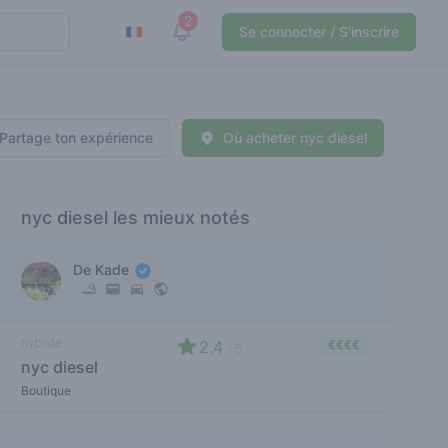
2
View notifications
Se connecter / S'inscrire
Partage ton expérience
Où acheter nyc diesel
nyc diesel les mieux notés
De Kade
hybride
2.4
€€€€
/ 5
nyc diesel
Boutique