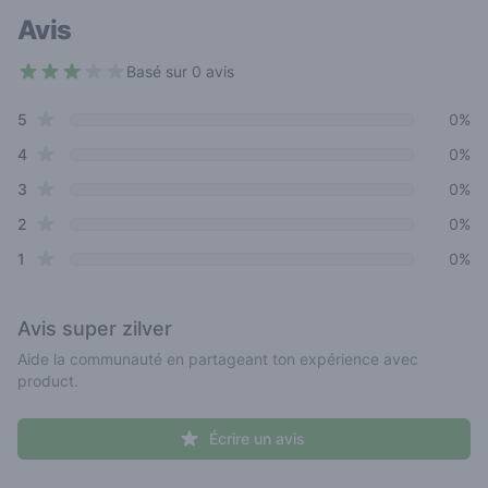
Avis
Basé sur 0 avis
3 out of 5 stars
star reviews
Review data
5
0%
star reviews
4
0%
star reviews
3
0%
star reviews
2
0%
star reviews
1
0%
Avis
super zilver
Aide la communauté en partageant ton expérience avec
product.
Écrire un avis