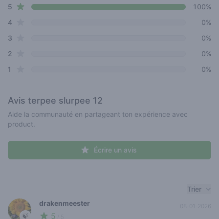
star reviews
Review data
5
100%
star reviews
4
0%
star reviews
3
0%
star reviews
2
0%
star reviews
1
0%
Avis
terpee slurpee 12
Aide la communauté en partageant ton expérience avec
product.
Écrire un avis
Recent reviews
Trier
drakenmeester
08-01-2026
5
🍃
/ 5