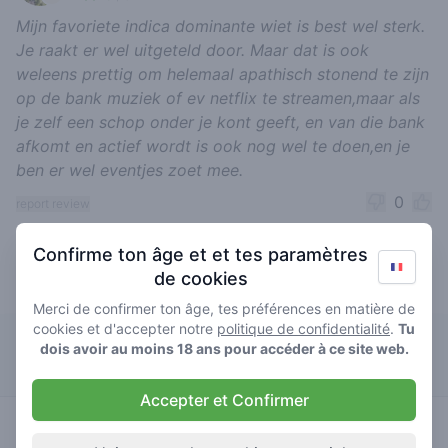
Mijn favoriete indica dominante wiet is best wel sterk.
Je raakt er wel uitgeteld door. Maar dat is ook
weleens prettig om helemaal apathisch stonend te zijn
op de bank muziek of ev netflix te streamen,maar als
je zelf een schop onder je kont geeft, en van die bank
afkomt en actief wordt is ook nog wel te doen,en je
ben er wel eventjes zoet mee.
0
report review
Confirme ton âge et et tes paramètres
de cookies
terpee slurpee 12 les mieux notés
Merci de confirmer ton âge, tes préférences en matière de
cookies et d'accepter notre
politique de confidentialité
.
Tu
The Cat
dois avoir au moins 18 ans pour accéder à ce site web.
Accepter et Confirmer
0
terpee
/ 5
€€€€